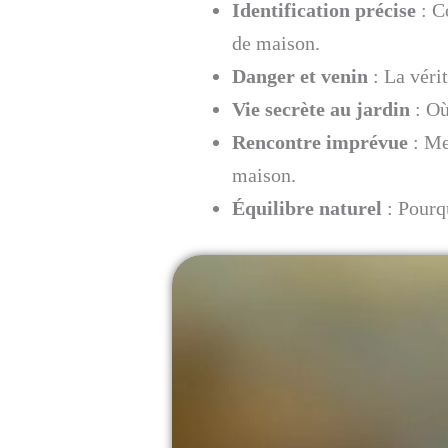
Identification précise
: C
de maison.
Danger et venin
: La véri
Vie secrète au jardin
: Où
Rencontre imprévue
: Mes
maison.
Équilibre naturel
: Pourqu