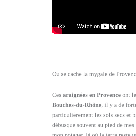
Où se cache la mygale de Provence
Ces
araignées en Provence
ont le
Bouches-du-Rhône
, il y a de fo
particulièrement les sols secs et 
débusque souvent au pied de mes
mon potager, là où la terre reste 