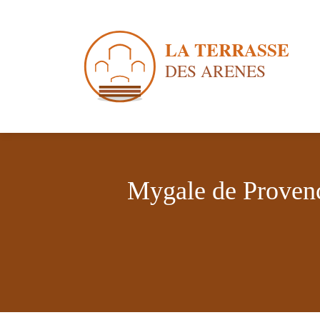
Aller
au
contenu
Mygale de Provenc