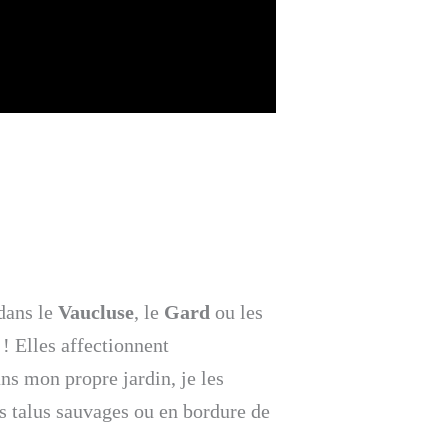
 dans le
Vaucluse
, le
Gard
ou les
 ! Elles affectionnent
ns mon propre jardin, je les
s talus sauvages ou en bordure de