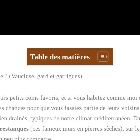
Table des matières
 ? (Vaucluse, gard et garrigues)
urs petits coins favoris, et si vous habitez comme moi
rtes chances pour que vous fassiez partie de leurs voisins
bien drainés, typiques de notre climat méditerranéen. Da
restanques
(ces fameux murs en pierres sèches), sur le
un peu plus compacte.