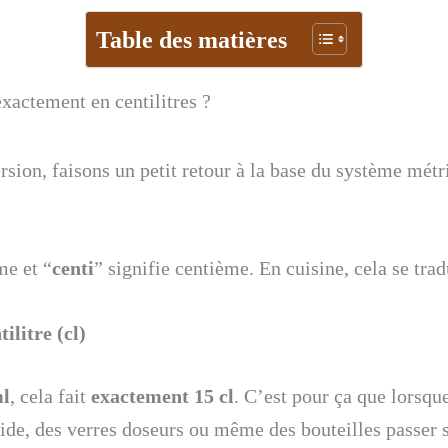
Table des matières
xactement en centilitres ?
sion, faisons un petit retour à la base du système métr
me et “
centi
” signifie centième. En cuisine, cela se tra
tilitre (cl)
ml
, cela fait
exactement 15 cl
. C’est pour ça que lorsqu
ide, des verres doseurs ou même des bouteilles passer s