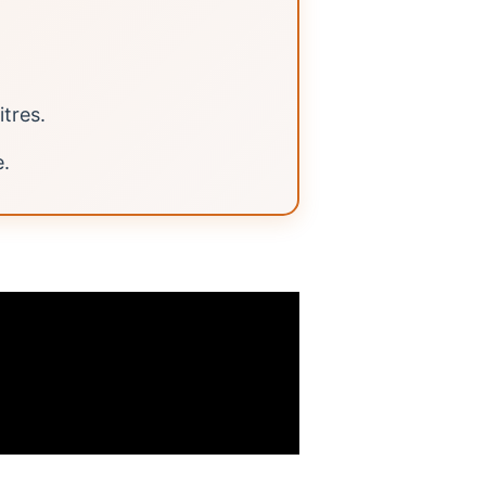
itres.
e.