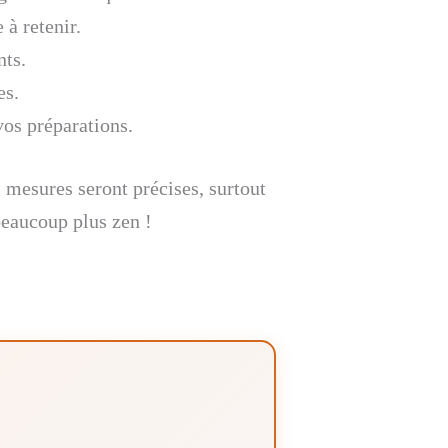
 à retenir.
nts.
es.
vos préparations.
 mesures seront précises, surtout
 beaucoup plus zen !