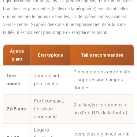
rajeunissement sur deux ans. La première année, retirez un tiers des
branches les plus vieilles (celles de la périphérie) en ciblant celles
qui ont encore le moins de feuilles. La deuxième année, avancez
vers le centre. Si après deux ans il ne repousse rien dans la zone
taillée, il est souvent plus simple de remplacer le plant.
Âge du
État typique
Taille recommandée
plant
Pincement des extrémités
1ère
Jeune plant,
+ suppression hampes
année
peu ramifié
florales
Port compact,
2 tailles/an : printemps +
2 à 5 ans
floraison
fin d’été (1/3 de la touffe)
abondante
Légère
Idem, plus vigilance sur la