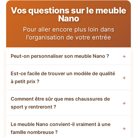
Vos questions sur le meuble
Nano
Pour aller encore plus loin dans
l'organisation de votre entrée
Peut-on personnaliser son meuble Nano ?
C'est une super idée ! Si vous achetez un modèle
Est-ce facile de trouver un modèle de qualité
basique, n'hésitez pas à changer les poignées pour
à petit prix ?
des modèles en cuir ou en céramique. Cela lui donne
immédiatement un cachet fou et un côté "art de
Tout à fait. On trouve de très bons modèles en bois
vivre" unique qui s'adaptera parfaitement à votre
Comment être sûr que mes chaussures de
MDF ou mélaminé qui sont abordables et résistants.
décoration intérieure.
sport y rentreront ?
Mon conseil : privilégiez les finitions mates, elles
marquent moins les traces de doigts et les coups de
La plupart des meubles Nano accueillent sans souci
chaussures que les finitions brillantes, surtout avec
Le meuble Nano convient-il vraiment à une
des baskets classiques jusqu'à la pointure 45. Si vous
des enfants dans les parages.
famille nombreuse ?
avez des chaussures très larges (type chaussures de