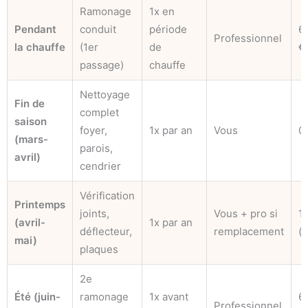
Ramonage
1x en
Pendant
conduit
période
6
Professionnel
la chauffe
(1er
de
€
passage)
chauffe
Nettoyage
Fin de
complet
saison
foyer,
1x par an
Vous
0
(mars-
parois,
avril)
cendrier
Vérification
Printemps
joints,
Vous + pro si
1
(avril-
1x par an
déflecteur,
remplacement
(
mai)
plaques
2e
Été (juin-
ramonage
1x avant
6
Professionnel