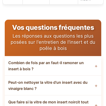
Vos questions fréquentes
Les réponses aux questions les plus
posées sur l'entretien de l'insert et du
poêle à bois
Combien de fois par an faut-il ramoner un
insert à bois ?
La réglementation impose un ramonage minimum une
Peut-on nettoyer la vitre d'un insert avec du
fois par an pour un insert à bois. En pratique, la
vinaigre blanc ?
plupart des règlements sanitaires départementaux
recommandent deux ramonages annuels pour les
Le vinaigre blanc peut fonctionner pour des légères
appareils à bois : un pendant la période de chauffe et
Que faire si la vitre de mon insert noircit tout
traces, mais il n'est pas le plus efficace sur les