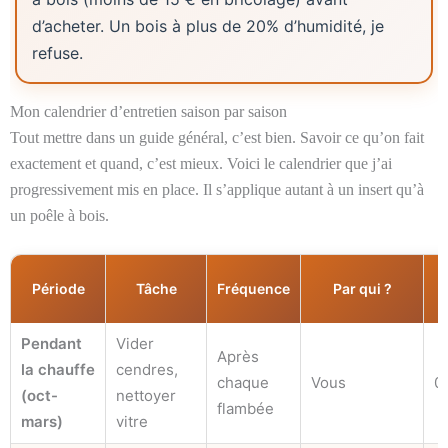
d’acheter. Un bois à plus de 20% d’humidité, je
refuse.
Mon calendrier d’entretien saison par saison
Tout mettre dans un guide général, c’est bien. Savoir ce qu’on fait
exactement et quand, c’est mieux. Voici le calendrier que j’ai
progressivement mis en place. Il s’applique autant à un insert qu’à
un poêle à bois.
Période
Tâche
Fréquence
Par qui ?
Pendant
Vider
Après
la chauffe
cendres,
chaque
Vous
0
(oct-
nettoyer
flambée
mars)
vitre