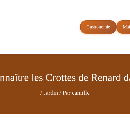
Gastronomie
Mai
aître les Crottes de Renard da
/
Jardin
/ Par
camille